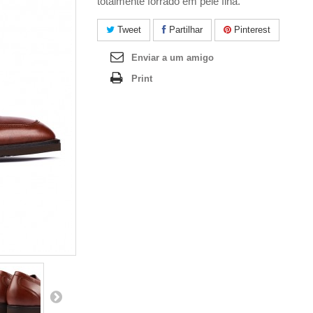
totalmente forrado em pele fina.
Tweet
Partilhar
Pinterest
Enviar a um amigo
Print