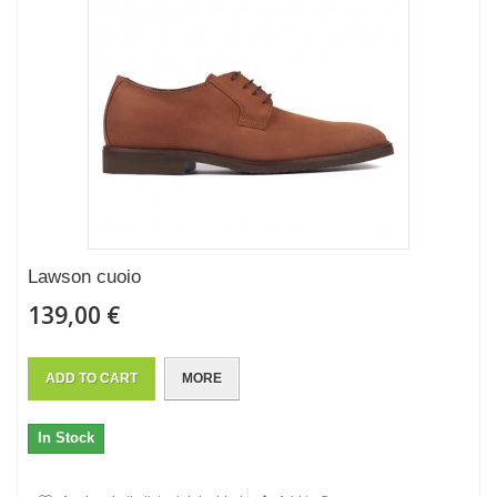
Lawson cuoio
139,00 €
ADD TO CART
MORE
In Stock