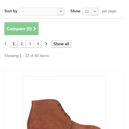
Sort by
Show
per page
--
12
Compare (
0
)
1
2
3
4
Show all
Showing 1 - 12 of 40 items