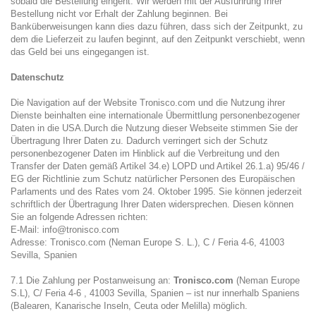
sobald die Bestellung eingeht. Wir werden mit der Ausführung Ihrer
Bestellung nicht vor Erhalt der Zahlung beginnen. Bei
Banküberweisungen kann dies dazu führen, dass sich der Zeitpunkt, zu
dem die Lieferzeit zu laufen beginnt, auf den Zeitpunkt verschiebt, wenn
das Geld bei uns eingegangen ist.
Datenschutz
Die Navigation auf der Website Tronisco.com und die Nutzung ihrer
Dienste beinhalten eine internationale Übermittlung personenbezogener
Daten in die USA.Durch die Nutzung dieser Webseite stimmen Sie der
Übertragung Ihrer Daten zu. Dadurch verringert sich der Schutz
personenbezogener Daten im Hinblick auf die Verbreitung und den
Transfer der Daten gemäß Artikel 34.e) LOPD und Artikel 26.1.a) 95/46 /
EG der Richtlinie zum Schutz natürlicher Personen des Europäischen
Parlaments und des Rates vom 24. Oktober 1995. Sie können jederzeit
schriftlich der Übertragung Ihrer Daten widersprechen. Diesen können
Sie an folgende Adressen richten:
E-Mail:
info@tronisco.com
Adresse: Tronisco.com (Neman Europe S. L.), C / Feria 4-6, 41003
Sevilla, Spanien
7.1 Die Zahlung per Postanweisung an:
Tronisco.com
(Neman Europe
S.L), C/ Feria 4-6 , 41003 Sevilla, Spanien – ist nur innerhalb Spaniens
(Balearen, Kanarische Inseln, Ceuta oder Melilla) möglich.