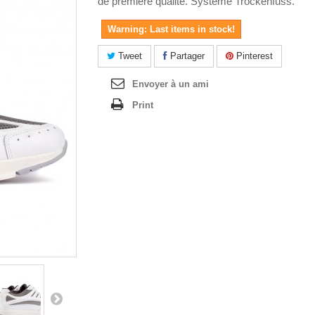
de première qualité. Système Trockenfuss.
Warning: Last items in stock!
Tweet
Partager
Pinterest
Envoyer à un ami
Print